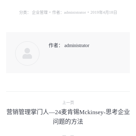
分类：
企业管理
作者：
administrator
2019年4月18日
作者：
administrator
文
上一页
章
营销管理掌门人—24麦肯锡Mckinsey-思考企业
上
问题的方法
导
一
文