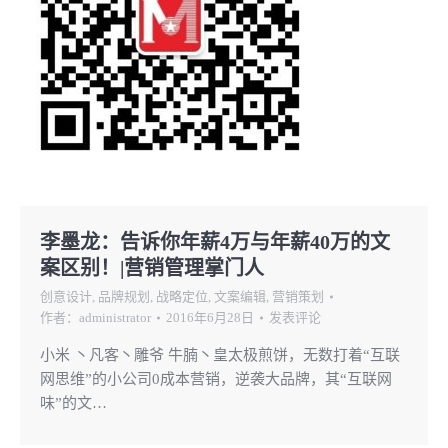
李墨龙：告诉你年薪4万与年薪40万的文
案区别！|营销管理掌门人
创意设计
,
品牌规划
,
战略定位
,
文案编辑
,
营销策划
作者：
administrator
2016年6月28日
发表评论
小米 丶凡客丶雕爷 牛腩丶皇太极煎饼，无数打着“互联
网思维”的小公司0成本营销，逆袭大品牌，其“互联网
味”的文…